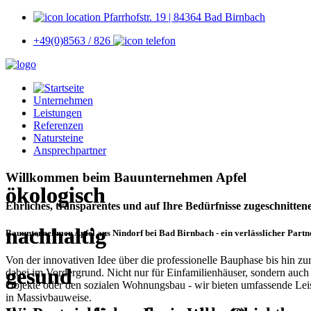
Pfarrhofstr. 19 | 84364 Bad Birnbach
+49(0)8563 / 826
Unternehmen
Leistungen
Referenzen
Natursteine
Ansprechpartner
Willkommen beim
Bauunternehmen Apfel
ökologisch
ökologisch
Ehrliches, transparentes und auf Ihre Bedürfnisse zugeschnitte
nachhaltig
nachhaltig
Bauunternehmen Apfel aus Nindorf bei Bad Birnbach - ein verlässlicher Partn
Von der innovativen Idee über die professionelle Bauphase bis hin zu
gesund
gesund
dabei im Vordergrund. Nicht nur für Einfamilienhäuser, sondern auch 
Objekte oder den sozialen Wohnungsbau - wir bieten umfassende Leis
in Massivbauweise.