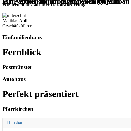
Wir verwirklichen Ihren Wohn(t)raum
Ihr Partner für professionellen Objektbau
Wir freuen uns auf Ihre Herausforderung
Matthias Apfel
Geschäftsführer
Einfamilienhaus
Fernblick
Postmünster
Autohaus
Perfekt präsentiert
Pfarrkirchen
Hausbau